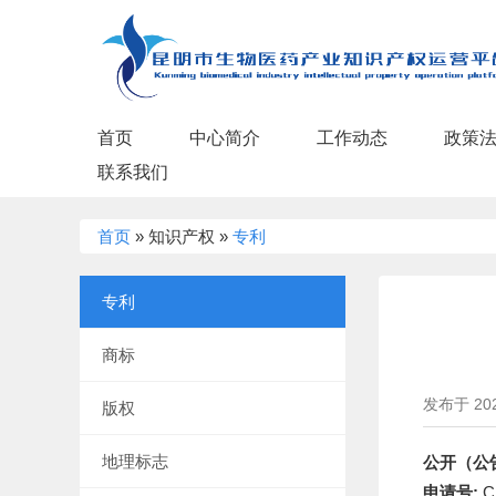
首页
中心简介
工作动态
政策
联系我们
当
前
首页
»
知识产权
»
专利
位
置
专利
商标
发布于 2023
版权
地理标志
公开（公
申请号:
C