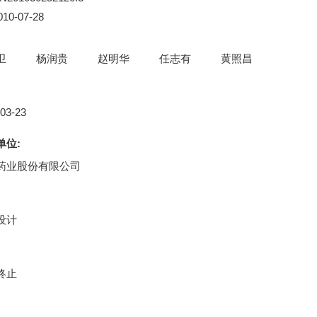
010-07-28
卫
杨润贵
赵明华
任志有
黄照昌
:
-03-23
单位:
药业股份有限公司
:
设计
:
终止