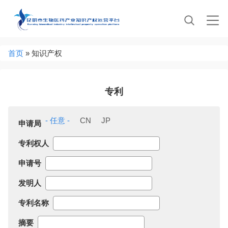
Jump to navigation
申
Date
授
Date
申
Date
授
Date
请
权
请
权
日
公
日
公
告
告
日
日
当
首页
»
知识产权
前
位
置
专利
页
面
- 任意 -
CN
JP
申请局
专利权人
申请号
发明人
专利名称
摘要